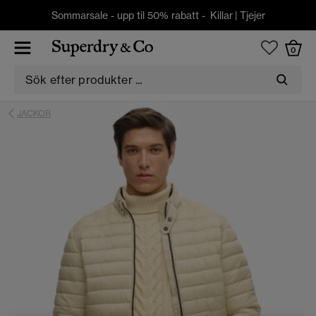
Sommarsale - upp til 50% rabatt -
Killar
|
Tjejer
0
JACKOR