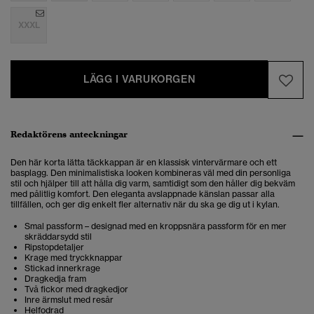
XXXL
LÄGG I VARUKORGEN
Redaktörens anteckningar
Den här korta lätta täckkappan är en klassisk vintervärmare och ett
basplagg. Den minimalistiska looken kombineras väl med din personliga
stil och hjälper till att hålla dig varm, samtidigt som den håller dig bekväm
med pålitlig komfort. Den eleganta avslappnade känslan passar alla
tillfällen, och ger dig enkelt fler alternativ när du ska ge dig ut i kylan.
Smal passform – designad med en kroppsnära passform för en mer
skräddarsydd stil
Ripstopdetaljer
Krage med tryckknappar
Stickad innerkrage
Dragkedja fram
Två fickor med dragkedjor
Inre ärmslut med resår
Helfodrad