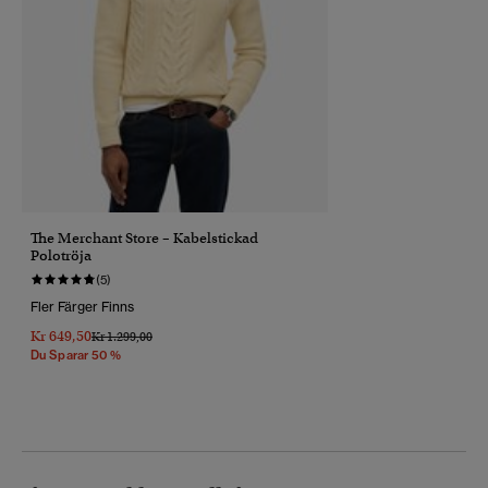
The Merchant Store – Kabelstickad
Polotröja
(5)
Fler Färger Finns
Kr 649,50
Pris Reducerat Från
Till
Kr 1.299,00
Du Sparar 50 %