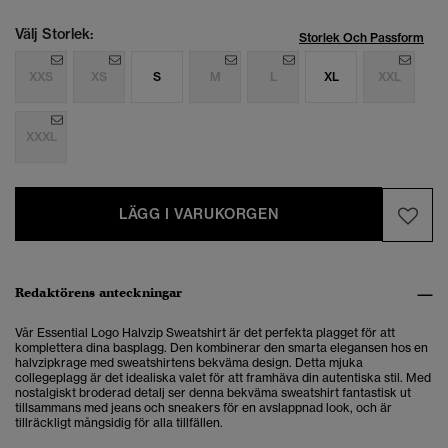
Välj Storlek:
Storlek Och Passform
XXS
XS
S
M
L
XL
XXL
XXXL
LÄGG I VARUKORGEN
Redaktörens anteckningar
Vår Essential Logo Halvzip Sweatshirt är det perfekta plagget för att
komplettera dina basplagg.
Den kombinerar den smarta elegansen hos en
halvzipkrage med sweatshirtens bekväma design. Detta mjuka
collegeplagg är det idealiska valet för att framhäva din autentiska stil. Med
nostalgiskt broderad detalj ser denna bekväma sweatshirt fantastisk ut
tillsammans med jeans och sneakers för en avslappnad look, och är
tillräckligt mångsidig för alla tillfällen.