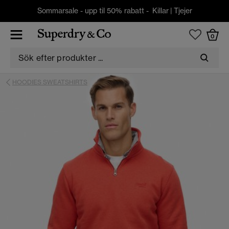
Sommarsale - upp til 50% rabatt -
Killar
|
Tjejer
0
HOODIES SWEATSHIRTS