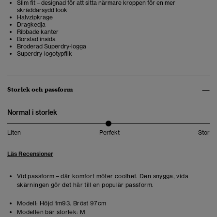
Slim fit – designad för att sitta närmare kroppen för en mer
skräddarsydd look
Halvzipkrage
Dragkedja
Ribbade kanter
Borstad insida
Broderad Superdry-logga
Superdry-logotypflik
Storlek och passform
Normal i storlek
Liten
Perfekt
Stor
Läs Recensioner
Vid passform – där komfort möter coolhet. Den snygga, vida
skärningen gör det här till en populär passform.
Modell:
Höjd 1m93. Bröst 97cm
Modellen bär storlek:
M