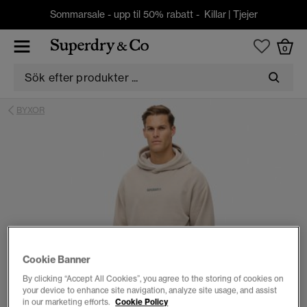
Sommarsale - upp til 50% rabatt -
Killar
|
Tjejer
0
BYXOR
Cookie Banner
By clicking “Accept All Cookies”, you agree to the storing of cookies on
your device to enhance site navigation, analyze site usage, and assist
in our marketing efforts.
Cookie Policy