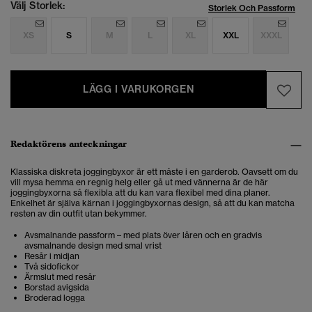
Välj Storlek:
Storlek Och Passform
XS
S
M
L
XL
XXL
XXXL
LÄGG I VARUKORGEN
Redaktörens anteckningar
Klassiska diskreta joggingbyxor är ett måste i en garderob. Oavsett om du
vill mysa hemma en regnig helg eller gå ut med vännerna är de här
joggingbyxorna så flexibla att du kan vara flexibel med dina planer.
Enkelhet är själva kärnan i joggingbyxornas design, så att du kan matcha
resten av din outfit utan bekymmer.
Avsmalnande passform – med plats över låren och en gradvis
avsmalnande design med smal vrist
Resår i midjan
Två sidofickor
Ärmslut med resår
Borstad avigsida
Broderad logga