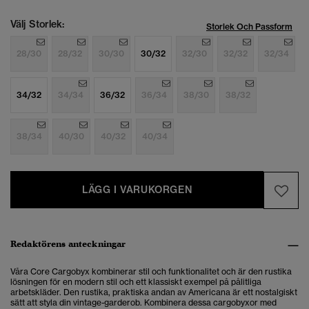
Välj Storlek:
Storlek Och Passform
28/30
28/32
30/30
30/32
32/30
32/32
32/34
34/32
34/34
36/32
36/34
38/30
38/32
38/34
40/30
40/32
40/34
LÄGG I VARUKORGEN
Redaktörens anteckningar
Våra Core Cargobyx kombinerar stil och funktionalitet och är den rustika
lösningen för en modern stil och ett klassiskt exempel på pålitliga
arbetskläder. Den rustika, praktiska andan av Americana är ett nostalgiskt
sätt att styla din vintage-garderob. Kombinera dessa cargobyxor med