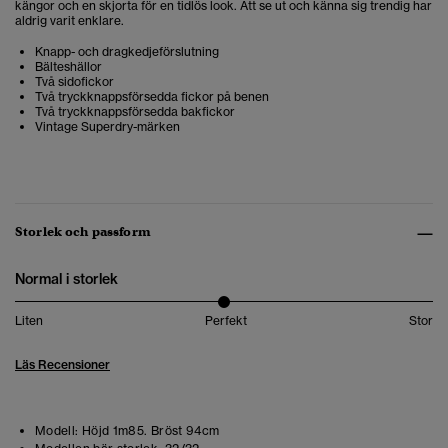
kängor och en skjorta för en tidlös look. Att se ut och känna sig trendig har
aldrig varit enklare.
Knapp- och dragkedjeförslutning
Bälteshällor
Två sidofickor
Två tryckknappsförsedda fickor på benen
Två tryckknappsförsedda bakfickor
Vintage Superdry-märken
Storlek och passform
Normal i storlek
Liten
Perfekt
Stor
Läs Recensioner
Modell:
Höjd 1m85. Bröst 94cm