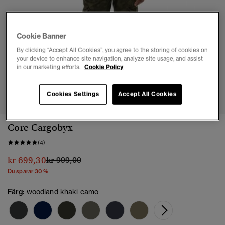
Cookie Banner
By clicking “Accept All Cookies”, you agree to the storing of cookies on
your device to enhance site navigation, analyze site usage, and assist
in our marketing efforts.
Cookie Policy
1
2
3
4
5
6
Cookies Settings
Accept All Cookies
Core Cargobyx
(4)
Pris reducerat från
till
kr 699,30
kr 999,00
Du sparar 30 %
Färg:
woodland khaki camo
vald