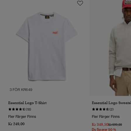
3 FÖR KR649
Essential Logo T-Shirt
Essential Logo Sweats
(18)
(2)
Fler Färger Finns
Fler Färger Finns
Kr 249,00
Kr 349,50
Pris Reducerat 
Till
Kr 699,00
Du Sparar 50 %