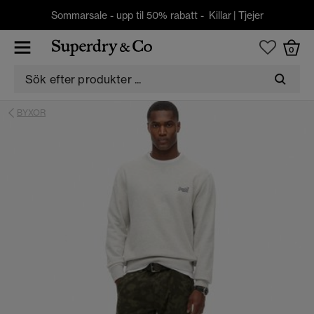
Sommarsale - upp til 50% rabatt -
Killar
|
Tjejer
0
BYXOR