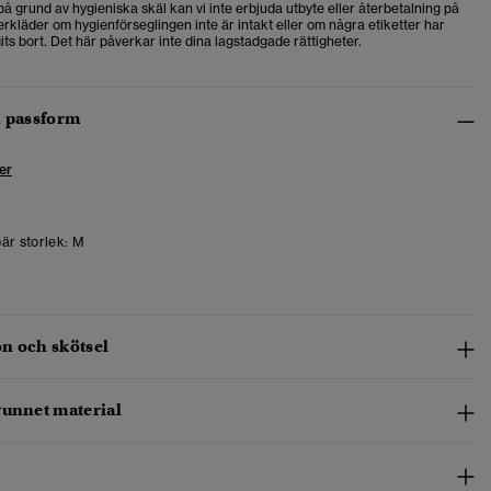
å grund av hygieniska skäl kan vi inte erbjuda utbyte eller återbetalning på
rkläder om hygienförseglingen inte är intakt eller om några etiketter har
agits bort. Det här påverkar inte dina lagstadgade rättigheter.
h passform
er
är storlek:
M
n och skötsel
vunnet material