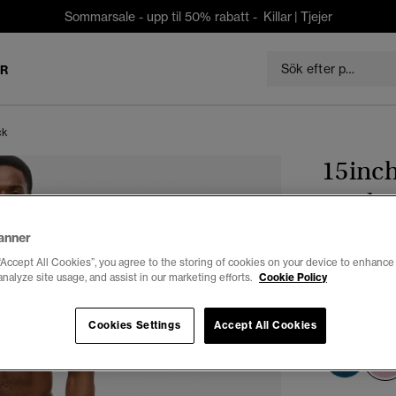
Sommarsale - upp til 50% rabatt -
Killar
|
Tjejer
ER
ck
15inch
med t
anner
kr 419,3
“Accept All Cookies”, you agree to the storing of cookies on your device to enhance 
analyze site usage, and assist in our marketing efforts.
Cookie Policy
Du sparar 30 %
Färg:
pink ge
Cookies Settings
Accept All Cookies