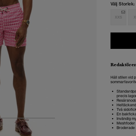
Välj Storlek:
XXS
X
Redaktören
Håll stilen vid
sommarfavoriten 
Standardpas
precis lago
Resårsnodd
Heltäckand
Två sidofic
En bakfick
Invändig m
5
6
7
8
9
Meshfoder 
Broderade