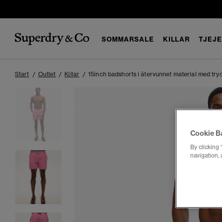
SOMMARSALE
KILLAR
TJEJ
Start
Outlet
Killar
15inch badshorts i återvunnet material med try
Cookie B
By clicking 
navigation, 