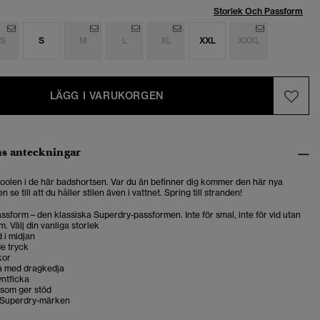
Storlek Och Passform
S
S
M
L
XL
XXL
XXXL
LÄGG I VARUKORGEN
s anteckningar
 poolen i de här badshortsen. Var du än befinner dig kommer den här nya
se till att du håller stilen även i vattnet. Spring till stranden!
sform – den klassiska Superdry-passformen. Inte för smal, inte för vid utan
m. Välj din vanliga storlek
 i midjan
e tryck
kor
a med dragkedja
yntficka
som ger stöd
 Superdry-märken