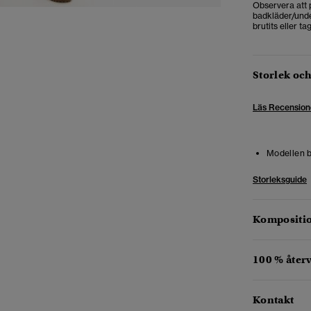
Observera att p
badkläder/unde
brutits eller t
Storlek oc
Läs Recension
Modellen b
Storleksguide
Kompositio
100 % åter
Kontakt