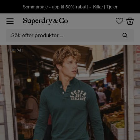
Sommarsale - upp til 50% rabatt -
Killar
|
Tjejer
0
TOPPAR