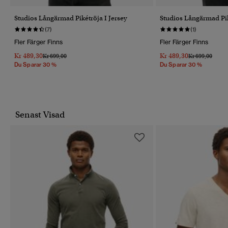
Studios Långärmad Pikétröja I Jersey
Studios Långärmad Pik
(7)
(1)
Fler Färger Finns
Fler Färger Finns
Kr 489,30
Kr 489,30
Pris Reducerat Från
Till
Pris Reducerat 
Till
Kr 699,00
Kr 699,00
Du Sparar 30 %
Du Sparar 30 %
Senast Visad