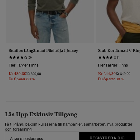
Studios Långärmad Pikétröja I Jersey
Slub Kortärmad V-Rin
(5)
(1)
Fler Färger Finns
Fler Färger Finns
Kr 489,30
Kr 244,30
Pris Reducerat Från
Till
Pris Reducerat 
Till
Kr 699,00
Kr 349,00
Du Sparar 30 %
Du Sparar 30 %
Lås Upp Exklusiv Tillgång
Få tillgång: bakom kulisserna till kampanjer, samarbeten, nya produkter
och försäljning.
REGISTRERA DIG