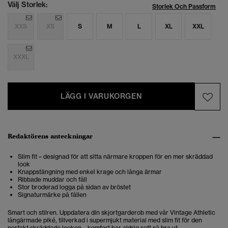
Välj Storlek:
Storlek Och Passform
XXS
XS
S
M
L
XL
XXL
XXXL
LÄGG I VARUKORGEN
Redaktörens anteckningar
Slim fit – designad för att sitta närmare kroppen för en mer skräddad
look
Knappstängning med enkel krage och långa ärmar
Ribbade muddar och fåll
Stor broderad logga på sidan av bröstet
Signaturmärke på fållen
Smart och stilren. Uppdatera din skjortgarderob med vår Vintage Athletic
långärmade piké, tillverkad i supermjukt material med slim fit för den
perfekt skräddade looken – komfort har aldrig sett så bra ut.