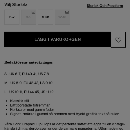
Välj Storlek:
Storlek Och Passform
6-7
8-9
10-11
12-13
LÄGG I VARUKORGEN
Redaktörens anteckningar
S - UK 6-7, EU 40-41, US 7-8
M - UK 8-9, EU 42-43, US 9-10
L - UK 10-11, EU 44-45, US 11-12
Klassisk stil
Lätt borstade fotremmar
Korksulor med gummifoder
Signaturmärke i gummi på remmen med tryckt grafisk text på sulan
Våra Cork Graphic Flip Flops är det perfekta sättet att lägga till en vintage-
känsla i din garderob även under de varmare månaderna. Utformade med