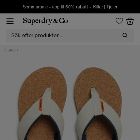
Sommarsale - upp til 50% rabatt -
Killar
|
Tjejer
0
SKOR