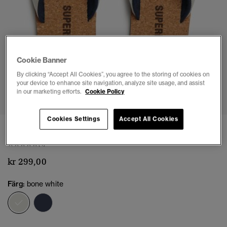
Cookie Banner
By clicking “Accept All Cookies”, you agree to the storing of cookies on
your device to enhance site navigation, analyze site usage, and assist
1
2
3
4
5
6
7
in our marketing efforts.
Cookie Policy
Cookies Settings
Accept All Cookies
Cork Graphic Flip Flops
(4)
kr 299,00
Färg:
bone white
vald