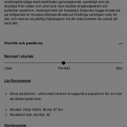
andningsförmåga med meshfoder genomgående, samtidigt som du
skyddas från väder och vind tack vare dubbla dragkedjeskikt och
justerbar passform. Avslutad med vår klassiska Superdry-logga broderad
på mittpartiet är Hooded Ultimate Broderad Vindtröja verkligen redo för
allt, och med en så pålitlig följeslagare vid din sida kommer du också att
vara det.
Storlek och passform
Normal i storlek
Liten
Perfekt
Stor
Läs Recensioner
Smal passform – utformad med en kroppsnära passform för en mer
skräddarsydd look.
Modell:
Höjd 1m90. Bröst 37.5in
Modellen bär storlek:
M
Storleksguide