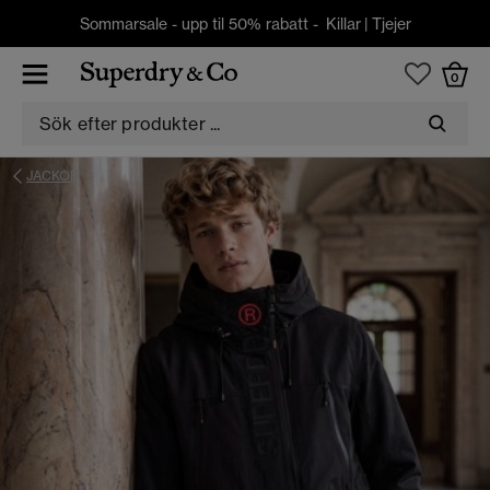
Sommarsale - upp til 50% rabatt -
Killar
|
Tjejer
0
JACKOR