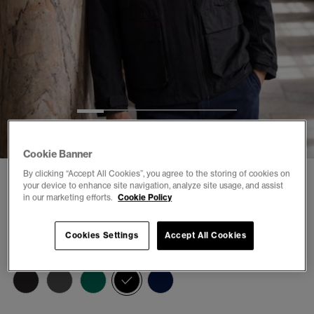
1
2
3
4
5
6
Cookie Banner
By clicking “Accept All Cookies”, you agree to the storing of cookies on
Hooded Ultimate Broderad Vindtröja
your device to enhance site navigation, analyze site usage, and assist
in our marketing efforts.
Cookie Policy
(6)
kr 1.399,00
Cookies Settings
Accept All Cookies
Färg:
black
vald