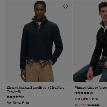
Klassisk Stickad Bomullströja Med Kort
Vintage Athletic Jerse
Dragkedja
(3)
(1)
Fler Färger Finns
Fler Färger Finns
Kr 489,30
Pris Reducerat 
Till
Kr 699,00