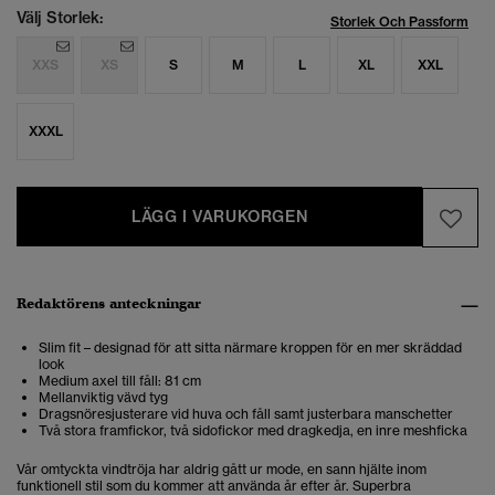
Välj Storlek:
Storlek Och Passform
XXS
XS
S
M
L
XL
XXL
XXXL
LÄGG I VARUKORGEN
Redaktörens anteckningar
Slim fit – designad för att sitta närmare kroppen för en mer skräddad
look
Medium axel till fåll: 81 cm
Mellanviktig vävd tyg
Dragsnöresjusterare vid huva och fåll samt justerbara manschetter
Två stora framfickor, två sidofickor med dragkedja, en inre meshficka
Vår omtyckta vindtröja har aldrig gått ur mode, en sann hjälte inom
funktionell stil som du kommer att använda år efter år. Superbra