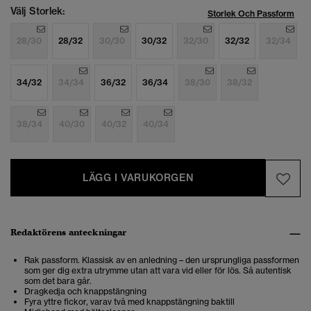
Välj Storlek:
Storlek Och Passform
28/30
28/32
30/30
30/32
32/30
32/32
32/34
34/32
34/34
36/32
36/34
38/30
38/32
38/34
40/30
40/32
40/34
LÄGG I VARUKORGEN
Redaktörens anteckningar
Rak passform. Klassisk av en anledning – den ursprungliga passformen
som ger dig extra utrymme utan att vara vid eller för lös. Så autentisk
som det bara går.
Dragkedja och knappstängning
Fyra yttre fickor, varav två med knappstängning baktill