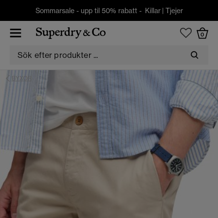
Sommarsale - upp til 50% rabatt -
Killar
|
Tjejer
0
BYXOR