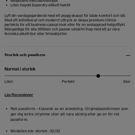
Midjeband med bältesloopar
Liten insydd Superdry-etikett baktill
Lyft din vardagsgarderob med ett plagg skapat för både komfort och stil.
Med ett sofistikerat och modernt uttryck är dessa premium-chinos
perfekta för ett business-casual-look eller för en avslappnad helgutflykt.
Mångsidiga för alla tillfällen och passar utmärkt ihop med ett av våra
ikoniska pikétröjor eller linneskjortor.
Storlek och passform
Normal i storlek
Liten
Perfekt
Stor
Läs Recensioner
Rak passform – klassisk av en anledning. Originalpassformen som
ger dig extra utrymme utan att vara säckig eller ge en för vid
passform.
Modellen bär storlek:
32/32