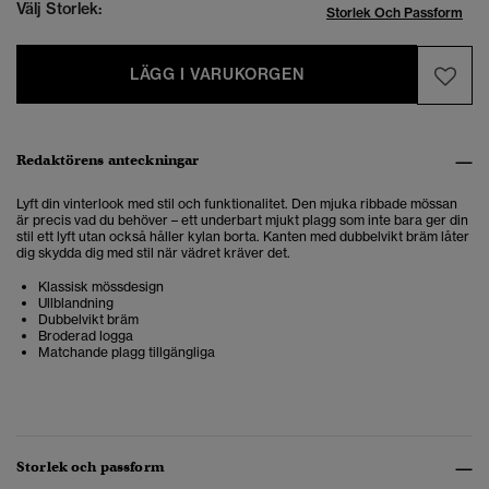
Välj Storlek:
Storlek Och Passform
LÄGG I VARUKORGEN
Redaktörens anteckningar
Lyft din vinterlook med stil och funktionalitet. Den mjuka ribbade mössan
är precis vad du behöver – ett underbart mjukt plagg som inte bara ger din
stil ett lyft utan också håller kylan borta. Kanten med dubbelvikt bräm låter
dig skydda dig med stil när vädret kräver det.
Klassisk mössdesign
Ullblandning
Dubbelvikt bräm
Broderad logga
Matchande plagg tillgängliga
Storlek och passform