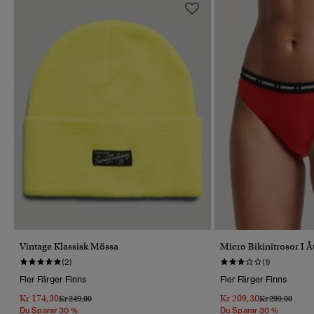
Vintage Klassisk Mössa
Micro Bikinitrosor I 
(2)
(1)
Fler Färger Finns
Fler Färger Finns
Kr 174,30
Kr 209,30
Pris Reducerat Från
Till
Pris Reducerat 
Till
Kr 249,00
Kr 299,00
Du Sparar 30 %
Du Sparar 30 %