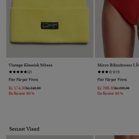
Vintage Klassisk Mössa
Micro Bikinitrosor I 
(2)
(1)
Fler Färger Finns
Fler Färger Finns
Kr 174,30
Kr 209,30
Pris Reducerat Från
Till
Pris Reducerat 
Till
Kr 249,00
Kr 299,00
Du Sparar 30 %
Du Sparar 30 %
Senast Visad