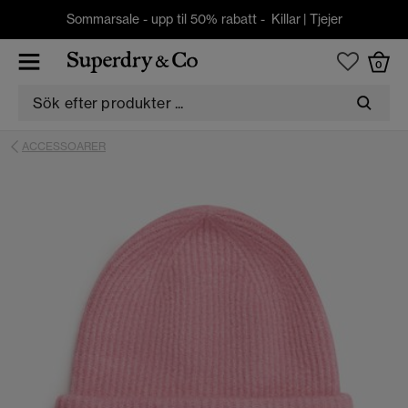
Sommarsale - upp til 50% rabatt -
Killar
|
Tjejer
0
ACCESSOARER