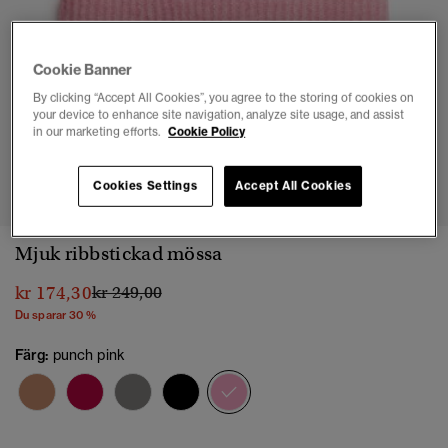
Cookie Banner
By clicking “Accept All Cookies”, you agree to the storing of cookies on
your device to enhance site navigation, analyze site usage, and assist
in our marketing efforts.
Cookie Policy
1
2
3
Cookies Settings
Accept All Cookies
Mjuk ribbstickad mössa
Pris reducerat från
till
kr 174,30
kr 249,00
Du sparar 30 %
Färg:
punch pink
vald