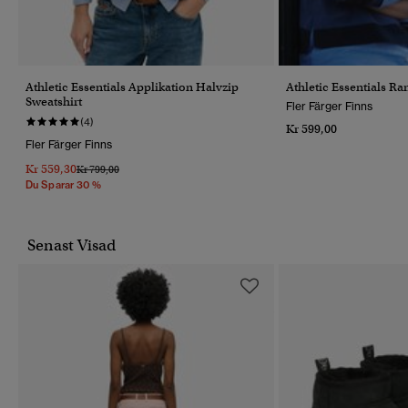
Athletic Essentials Applikation Halvzip
Athletic Essentials R
Sweatshirt
Fler Färger Finns
(4)
Kr 599,00
Fler Färger Finns
Kr 559,30
Pris Reducerat Från
Till
Kr 799,00
Du Sparar 30 %
Senast Visad