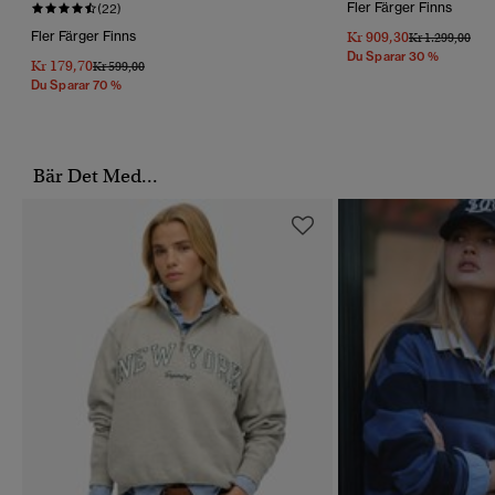
Fler Färger Finns
(22)
Fler Färger Finns
Kr 909,30
Pris Reducerat 
Till
Kr 1.299,00
Du Sparar 30 %
Kr 179,70
Pris Reducerat Från
Till
Kr 599,00
Du Sparar 70 %
Bär Det Med...