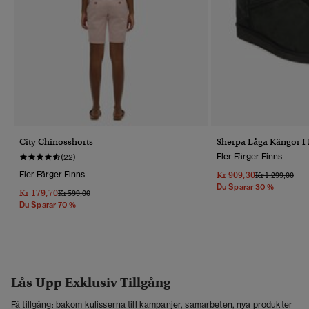
City Chinosshorts
Sherpa Låga Kängor I
Fler Färger Finns
(22)
Fler Färger Finns
Kr 909,30
Pris Reducerat 
Till
Kr 1.299,00
Du Sparar 30 %
Kr 179,70
Pris Reducerat Från
Till
Kr 599,00
Du Sparar 70 %
Lås Upp Exklusiv Tillgång
Få tillgång: bakom kulisserna till kampanjer, samarbeten, nya produkter