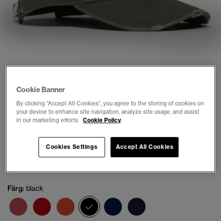
1
2
Cookie Banner
By clicking “Accept All Cookies”, you agree to the storing of cookies on
your device to enhance site navigation, analyze site usage, and assist
in our marketing efforts.
Cookie Policy
Graphic Trucker Keps
(1)
Cookies Settings
Accept All Cookies
Pris reducerat från
till
kr 244,30
kr 349,00
Du sparar 30 %
Färg:
black
vald