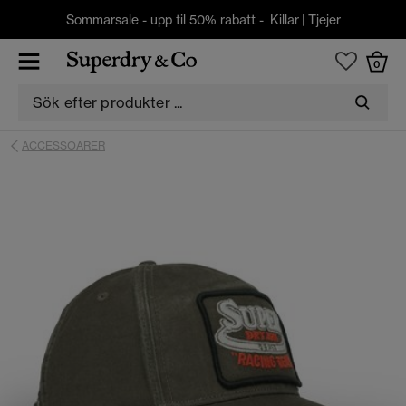
Sommarsale - upp til 50% rabatt -
Killar
|
Tjejer
0
ACCESSOARER