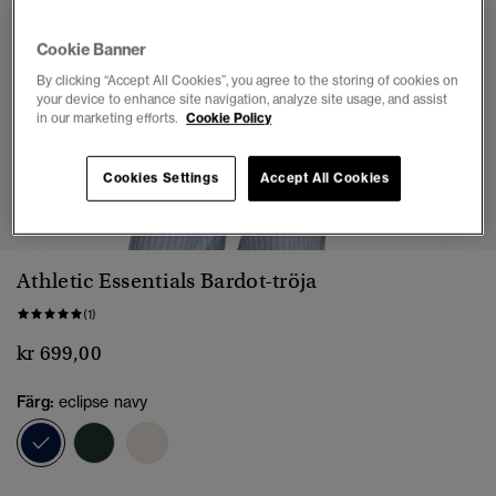
Cookie Banner
By clicking “Accept All Cookies”, you agree to the storing of cookies on
your device to enhance site navigation, analyze site usage, and assist
in our marketing efforts.
Cookie Policy
Cookies Settings
Accept All Cookies
1
2
3
4
5
6
Athletic Essentials Bardot-tröja
(1)
kr 699,00
Färg:
eclipse navy
vald