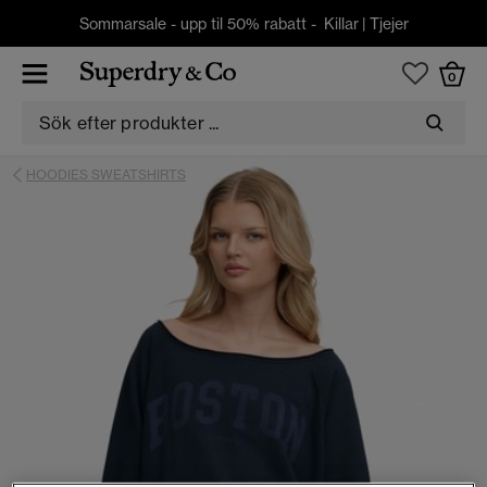
Sommarsale - upp til 50% rabatt -
Killar
|
Tjejer
0
HOODIES SWEATSHIRTS