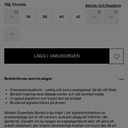
Välj Storlek:
Storlek Och Passform
34
36
38
40
42
44
46
48
LÄGG I VARUKORGEN
Redaktörens anteckningar
Oversized passform – rymlig och extra avslappnad, låt din stil flöda
Bardot-ringning med ribbade kanter och lätt borstad insida
Croppad passform och tryckt text på bröstet
Broderad signaturmärke på ärmen
Athletic Essentials Bardot-tröja ingår i vår signaturkollektion av
premiumplagg och är ett vackert, avskalat plagg att införliva i din
garderob. Oavsett om du bygger en kapselgarderob eller vill göra ett
enkelt statement, gör tröjans oklanderliga kvalitet och tryck den till ett