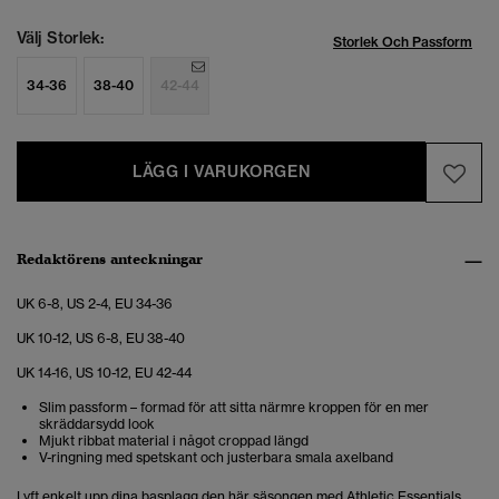
Välj Storlek:
Storlek Och Passform
34-36
38-40
42-44
LÄGG I VARUKORGEN
Redaktörens anteckningar
UK 6-8, US 2-4, EU 34-36
UK 10-12, US 6-8, EU 38-40
UK 14-16, US 10-12, EU 42-44
Slim passform – formad för att sitta närmre kroppen för en mer
skräddarsydd look
Mjukt ribbat material i något croppad längd
V-ringning med spetskant och justerbara smala axelband
Lyft enkelt upp dina basplagg den här säsongen med Athletic Essentials