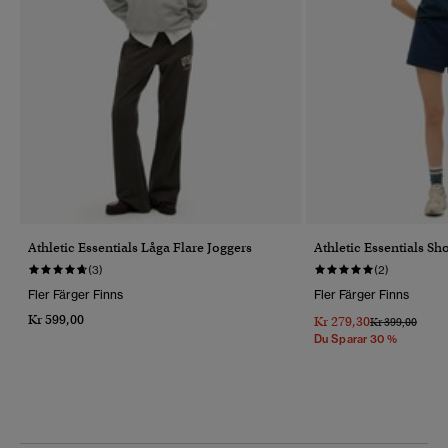
Athletic Essentials Låga Flare Joggers
Athletic Essentials Sh
(3)
(2)
Fler Färger Finns
Fler Färger Finns
Kr 599,00
Kr 279,30
Pris Reducerat 
Till
Kr 399,00
Du Sparar 30 %