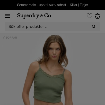
Sommarsale - upp til 50% rabatt -
Killar
|
Tjejer
0
TOPPAR