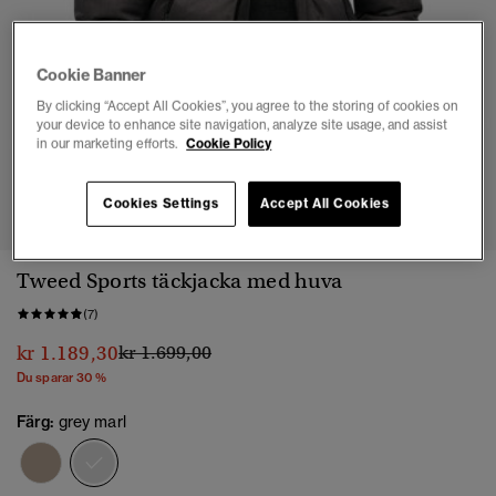
Cookie Banner
By clicking “Accept All Cookies”, you agree to the storing of cookies on
your device to enhance site navigation, analyze site usage, and assist
in our marketing efforts.
Cookie Policy
1
2
3
4
5
6
7
Cookies Settings
Accept All Cookies
Tweed Sports täckjacka med huva
(7)
Pris reducerat från
till
kr 1.189,30
kr 1.699,00
Du sparar 30 %
Färg:
grey marl
vald