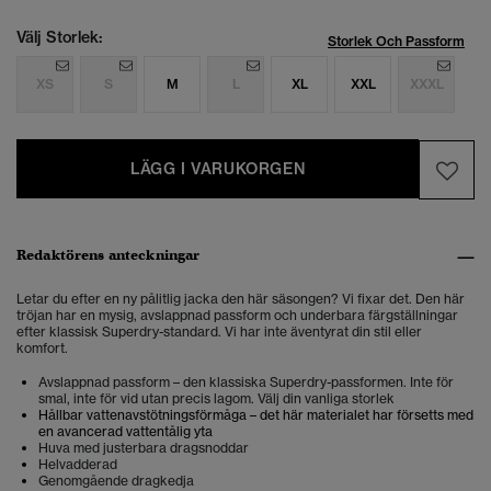
Välj Storlek:
Storlek Och Passform
XS
S
M
L
XL
XXL
XXXL
LÄGG I VARUKORGEN
Redaktörens anteckningar
Letar du efter en ny pålitlig jacka den här säsongen? Vi fixar det. Den här
tröjan har en mysig, avslappnad passform och underbara färgställningar
efter klassisk Superdry-standard. Vi har inte äventyrat din stil eller
komfort.
Avslappnad passform – den klassiska Superdry-passformen. Inte för
smal, inte för vid utan precis lagom. Välj din vanliga storlek
Hållbar vattenavstötningsförmåga – det här materialet har försetts med
en avancerad vattentålig yta
Huva med justerbara dragsnoddar
Helvadderad
Genomgående dragkedja