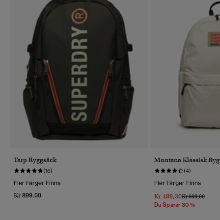
Tarp Ryggsäck
Montana Klassisk Ryg
(16)
(4)
Fler Färger Finns
Fler Färger Finns
Kr 899,00
Kr 489,30
Pris Reducerat 
Till
Kr 699,00
Du Sparar 30 %