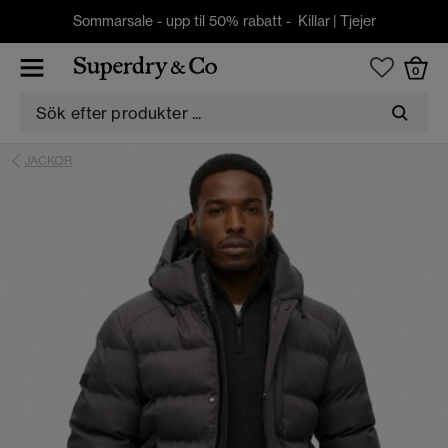
Sommarsale - upp til 50% rabatt -
Killar
|
Tjejer
0
JACKOR