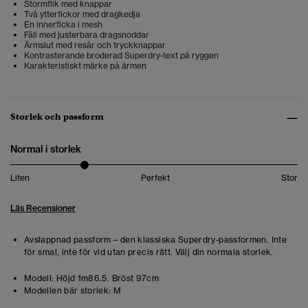
Stormflik med knappar
Två ytterfickor med dragkedja
En innerficka i mesh
Fåll med justerbara dragsnoddar
Ärmslut med resår och tryckknappar
Kontrasterande broderad Superdry-text på ryggen
Karakteristiskt märke på ärmen
Storlek och passform
Normal i storlek
Liten
Perfekt
Stor
Läs Recensioner
Avslappnad passform – den klassiska Superdry-passformen. Inte
för smal, inte för vid utan precis rätt. Välj din normala storlek.
Modell:
Höjd 1m86.5. Bröst 97cm
Modellen bär storlek:
M