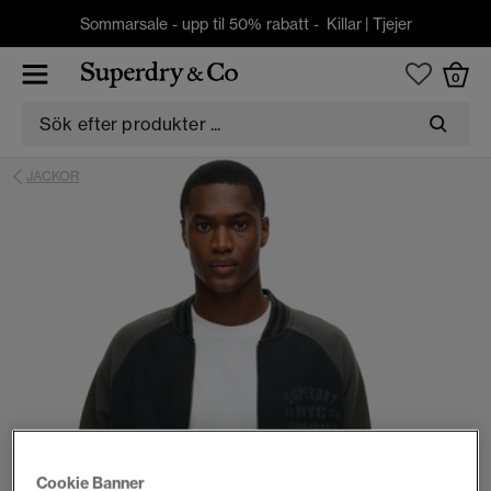
Sommarsale - upp til 50% rabatt -
Killar
|
Tjejer
0
JACKOR
Cookie Banner