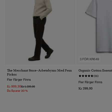
3 FÖR KR649
The Merchant Store–Arbetsbyxor Med Fem
Organic Cotton Essent
Fickor
(56)
Fler Färger Finns
Fler Färger Finns
Kr 909,30
Pris Reducerat Från
Till
Kr 1.299,00
Kr 299,00
Du Sparar 30 %