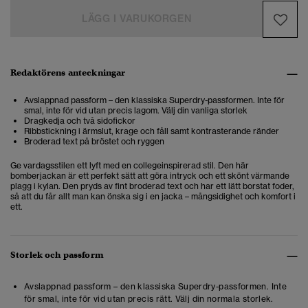
LÄGG I VARUKORGEN
Redaktörens anteckningar
Avslappnad passform – den klassiska Superdry-passformen. Inte för
smal, inte för vid utan precis lagom. Välj din vanliga storlek
Dragkedja och två sidofickor
Ribbstickning i ärmslut, krage och fåll samt kontrasterande ränder
Broderad text på bröstet och ryggen
Ge vardagsstilen ett lyft med en collegeinspirerad stil. Den här
bomberjackan är ett perfekt sätt att göra intryck och ett skönt värmande
plagg i kylan. Den pryds av fint broderad text och har ett lätt borstat foder,
så att du får allt man kan önska sig i en jacka – mångsidighet och komfort i
ett.
Storlek och passform
Avslappnad passform – den klassiska Superdry-passformen. Inte
för smal, inte för vid utan precis rätt. Välj din normala storlek.