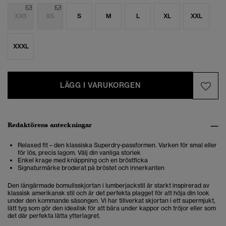
XXS
XS
S
M
L
XL
XXL
XXXL
LÄGG I VARUKORGEN
Redaktörens anteckningar
Relaxed fit – den klassiska Superdry-passformen. Varken för smal eller
för lös, precis lagom. Välj din vanliga storlek
Enkel krage med knäppning och en bröstficka
Signaturmärke broderat på bröstet och innerkanten
Den långärmade bomullsskjortan i lumberjackstil är starkt inspirerad av
klassisk amerikansk stil och är det perfekta plagget för att höja din look
under den kommande säsongen. Vi har tillverkat skjortan i ett supermjukt,
lätt tyg som gör den idealisk för att bära under kappor och tröjor eller som
det där perfekta lätta ytterlagret.