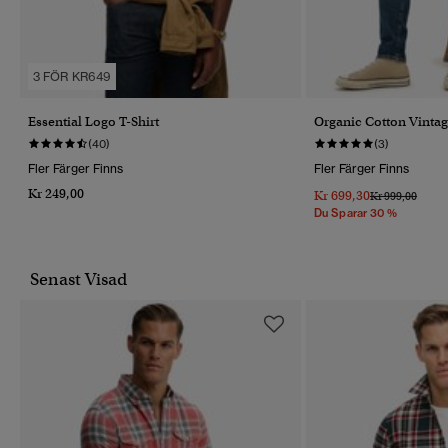
3 FÖR KR649
Essential Logo T-Shirt
Organic Cotton Vintag
(40)
(3)
Fler Färger Finns
Fler Färger Finns
Kr 249,00
Kr 699,30
Pris Reducerat 
Till
Kr 999,00
Du Sparar 30 %
Senast Visad