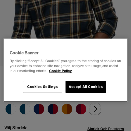
1
2
3
4
5
6
7
Cookie Banner
By clicking “Accept All Cookies”, you agree to the storing of cookies on
your device to enhance site navigation, analyze site usage, and assist
in our marketing efforts.
Cookie Policy
Långärmad bomullsskjorta i lumberjackstil
kr 699,00
Cookies Settings
Accept All Cookies
Färg:
bryce check navy
vald
Välj Storlek:
Storlek Och Passform