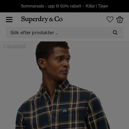
Sommarsale - upp til 50% rabatt -
Killar
|
Tjejer
0
SKJORTOR