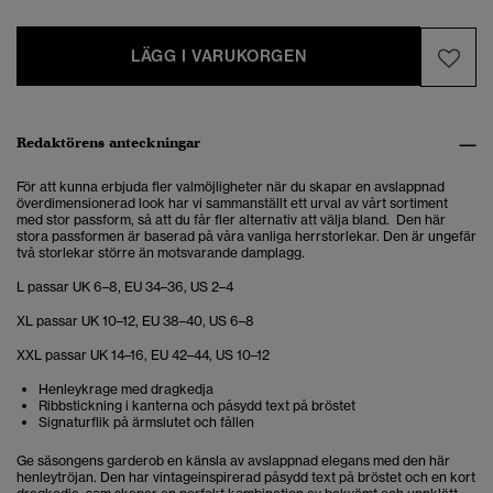
LÄGG I VARUKORGEN
Redaktörens anteckningar
För att kunna erbjuda fler valmöjligheter när du skapar en avslappnad
överdimensionerad look har vi sammanställt ett urval av vårt sortiment
med stor passform, så att du får fler alternativ att välja bland. Den här
stora passformen är baserad på våra vanliga herrstorlekar. Den är ungefär
två storlekar större än motsvarande damplagg.
L passar UK 6–8, EU 34–36, US 2–4
XL passar UK 10–12, EU 38–40, US 6–8
XXL passar UK 14–16, EU 42–44, US 10–12
Henleykrage med dragkedja
Ribbstickning i kanterna och påsydd text på bröstet
Signaturflik på ärmslutet och fållen
Ge säsongens garderob en känsla av avslappnad elegans med den här
henleytröjan. Den har vintageinspirerad påsydd text på bröstet och en kort