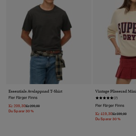
Essentials Avslappnad T-Shirt
Vintage Plisserad Min
Fler Färger Finns
(7)
Kr 209,30
Fler Färger Finns
Pris Reducerat Från
Till
Kr 299,00
Du Sparar 30 %
Kr 419,30
Pris Reducerat 
Till
Kr 599,00
Du Sparar 30 %