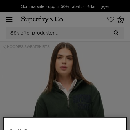
Sommarsale - upp til 50% rabatt -
Killar
|
Tjejer
0
HOODIES SWEATSHIRTS