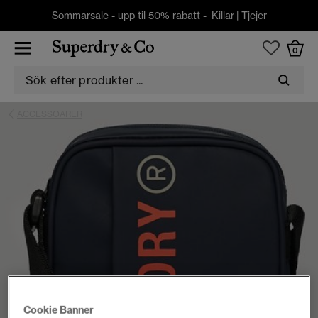
Sommarsale - upp til 50% rabatt -
Killar
|
Tjejer
0
ACCESSOARER
Cookie Banner