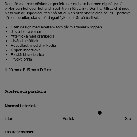
Den här axelremsväskan är perfekt när du bara bär med dig några få
prylar och behöver behändig och trygg förvaring. Den har tillräckligt med
plats och är uppdelad i fack så att du kan organisera dina saker – perfekt
när du pendlar, ska ut på dagsutflykt eller är på festival.
Liten design med axelrem som går tvärsöver kroppen
Justerbar axelrem
Ytterficka med dragkedja
Utvändig nätficka
Huvudfack med dragkedja
Öppen innerficka
Förstärkt undersida
Tryckt logga
H 20 cm x B 15 cm x D 6 cm
Storlek och passform
Normal i storlek
Liten
Perfekt
Stor
Läs Recensioner