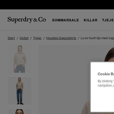
SOMMARSALE
KILLAR
TJEJ
Start
Outlet
Tjejer
Hoodies Sweatshirts
Luxe huvtröja med logg
Cookie B
By clicking 
navigation, 