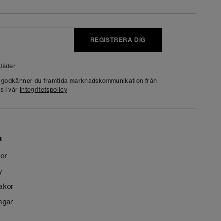
REGISTRERA DIG
läder
g godkänner du framtida marknadskommunikation från
s i vår
Integritetspolicy
n
kor
y
kakor
ngar