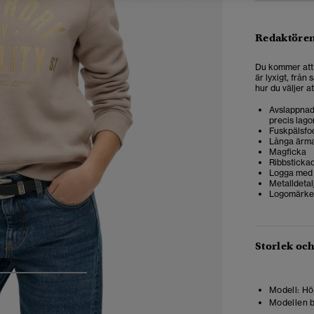
Redaktören
Du kommer att 
är lyxigt, från
hur du väljer a
Avslappnad 
precis lago
Fuskpälsfo
Långa ärm
Magficka
Ribbsticka
Logga med 
Metalldetal
Logomärke 
Storlek oc
4
5
6
Modell:
Höj
Modellen b