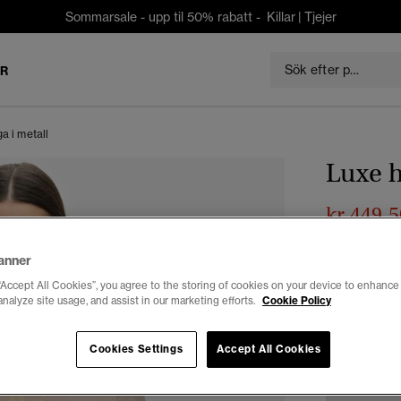
Sommarsale - upp til 50% rabatt -
Killar
|
Tjejer
ER
a i metall
Luxe h
kr 449,5
Du sparar 50 %
anner
Välj Storlek:
“Accept All Cookies”, you agree to the storing of cookies on your device to enhance 
analyze site usage, and assist in our marketing efforts.
Cookie Policy
34
3
Cookies Settings
Accept All Cookies