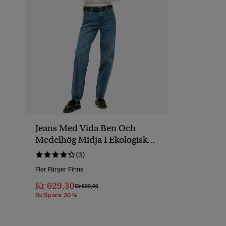
Jeans Med Vida Ben Och
Medelhög Midja I Ekologisk
Bomull
(3)
Fler Färger Finns
Kr 629,30
Pris Reducerat Från
Till
Kr 899,00
Du Sparar 30 %