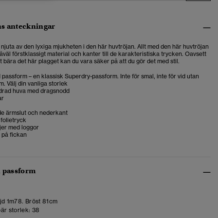
s anteckningar
njuta av den lyxiga mjukheten i den här huvtröjan. Allt med den här huvtröjan
 såväl förstklassigt material och kanter till de karakteristiska trycken. Oavsett
tt bära det här plagget kan du vara säker på att du gör det med stil.
passform – en klassisk Superdry-passform. Inte för smal, inte för vid utan
m. Välj din vanliga storlek
drad huva med dragsnodd
ar
de ärmslut och nederkant
folietryck
jer med loggor
på fickan
h passform
d 1m78. Bröst 81cm
är storlek:
38