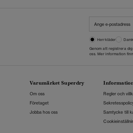
Herrkläder
Damk
Genom att registrera di
oss. Mer information finn
Varumärket Superdry
Informatio
Om oss
Regler och vill
Företaget
Sekretesspolic
Jobba hos oss
Samtycke till 
Cookieinställni