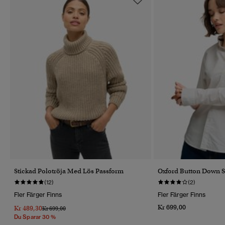
Stickad Polotröja Med Lös Passform
Oxford Button Down S
(12)
(2)
Fler Färger Finns
Fler Färger Finns
Kr 699,00
Kr 489,30
Pris Reducerat Från
Till
Kr 699,00
Du Sparar 30 %