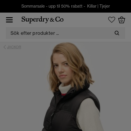
Sommarsale - upp til 50% rabatt -
Killar
|
Tjejer
0
JACKOR