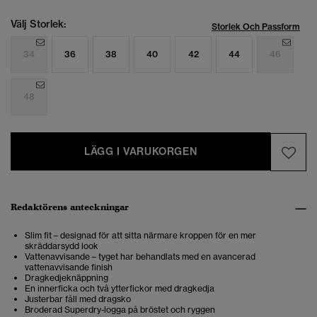
Välj Storlek:
Storlek Och Passform
34
36
38
40
42
44
46
48
LÄGG I VARUKORGEN
Redaktörens anteckningar
Slim fit – designad för att sitta närmare kroppen för en mer
skräddarsydd look
Vattenavvisande – tyget har behandlats med en avancerad
vattenavvisande finish
Dragkedjeknäppning
En innerficka och två ytterfickor med dragkedja
Justerbar fåll med dragsko
Broderad Superdry-logga på bröstet och ryggen