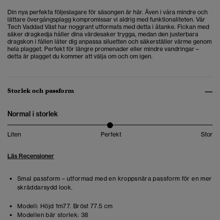
Din nya perfekta följeslagare för säsongen är här. Även i våra mindre och
lättare övergångsplagg kompromissar vi aldrig med funktionaliteten. Vår
Tech Vaddad Väst har noggrant utformats med detta i åtanke. Fickan med
säker dragkedja håller dina värdesaker trygga, medan den justerbara
dragskon i fållen låter dig anpassa siluetten och säkerställer värme genom
hela plagget. Perfekt för längre promenader eller mindre vandringar –
detta är plagget du kommer att välja om och om igen.
Storlek och passform
Normal i storlek
Liten
Perfekt
Stor
Läs Recensioner
Smal passform – utformad med en kroppsnära passform för en mer
skräddarsydd look.
Modell:
Höjd 1m77. Bröst 77.5 cm
Modellen bär storlek:
38