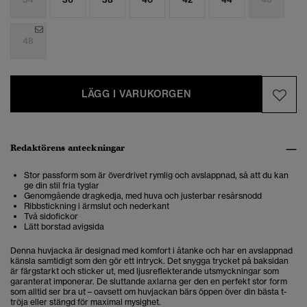
48
LÄGG I VARUKORGEN
Redaktörens anteckningar
Stor passform som är överdrivet rymlig och avslappnad, så att du kan
ge din stil fria tyglar
Genomgående dragkedja, med huva och justerbar resårsnodd
Ribbstickning i ärmslut och nederkant
Två sidofickor
Lätt borstad avigsida
Denna huvjacka är designad med komfort i åtanke och har en avslappnad
känsla samtidigt som den gör ett intryck. Det snygga trycket på baksidan
är färgstarkt och sticker ut, med ljusreflekterande utsmyckningar som
garanterat imponerar. De sluttande axlarna ger den en perfekt stor form
som alltid ser bra ut – oavsett om huvjackan bärs öppen över din bästa t-
tröja eller stängd för maximal mysighet.