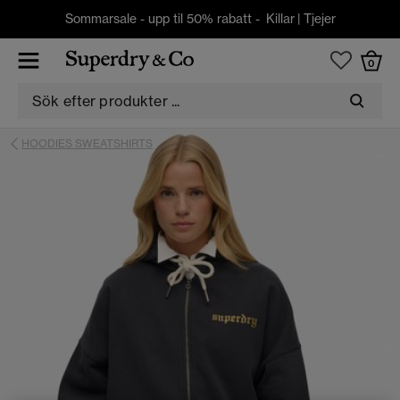
Sommarsale - upp til 50% rabatt -
Killar
|
Tjejer
0
HOODIES SWEATSHIRTS