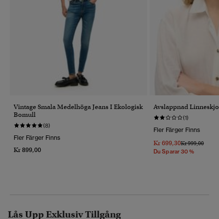
Vintage Smala Medelhöga Jeans I Ekologisk
Avslappnad Linneskjo
Bomull
(1)
(8)
Fler Färger Finns
Fler Färger Finns
Kr 699,30
Pris Reducerat 
Till
Kr 999,00
Kr 899,00
Du Sparar 30 %
Lås Upp Exklusiv Tillgång