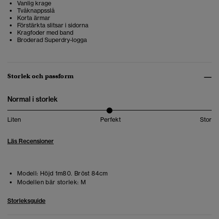
Vanlig krage
Tvåknappsslå
Korta ärmar
Förstärkta slitsar i sidorna
Kragfoder med band
Broderad Superdry-logga
Storlek och passform
Normal i storlek
Liten
Perfekt
Stor
Läs Recensioner
Modell:
Höjd 1m80. Bröst 84cm
Modellen bär storlek:
M
Storleksguide