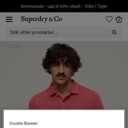
Sommarsale - upp til 50% rabatt -
Killar
|
Tjejer
0
TOPPAR
Cookie Banner