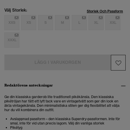
Välj Storlek:
Storlek Och Passform
XXS
XS
S
M
L
XL
XXL
XXXL
LÄGG I VARUKORGEN
Redaktörens anteckningar
Ge din klassiska garderob lite traditionell pikékänsla. Den klassiska
pikétröjan har fått ett lyft tack vare en vintagetvätt som ger din look en
äkta vintagekänsla.
Den minimalistiska stilen ger dig flexibilitet att välja
hur du vill kombinera din outfit.
Avslappnad passform – den klassiska Superdry-passformen. Inte för
smal, inte för vid utan precis lagom. Välj din vanliga storlek
Pikétyg