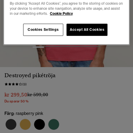
By clicking “Accept All Cookies”, you agree to the storing of cookies on
your device to enhance site navigation, analyze site usage, and assist
in our marketing efforts.
Cookie Policy
Cookies Settings
Accept All Cookies
1
2
3
4
5
6
Destroyed pikétröja
(9)
Pris reducerat från
till
kr 299,50
kr 599,00
Du sparar 50 %
Färg:
raspberry pink