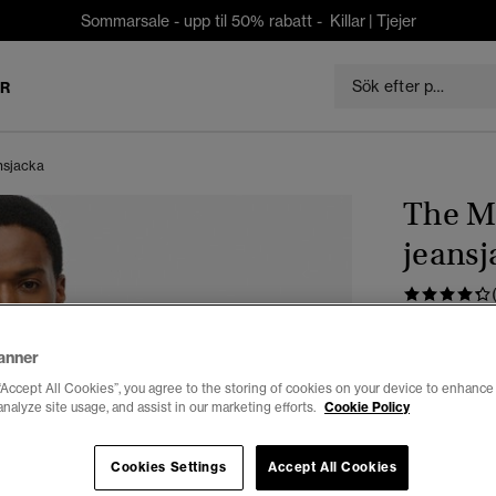
Sommarsale - upp til 50% rabatt -
Killar
|
Tjejer
ER
nsjacka
The M
jeansj
kr 839,3
anner
Du sparar 30 %
“Accept All Cookies”, you agree to the storing of cookies on your device to enhance 
Välj Storlek:
analyze site usage, and assist in our marketing efforts.
Cookie Policy
XS
Cookies Settings
Accept All Cookies