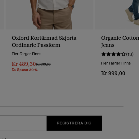
Oxford Kortärmad Skjorta
Organic Cotton
Ordinarie Passform
Jeans
Fler Färger Finns
(13)
Kr 489,30
Fler Färger Finns
Pris Reducerat Från
Till
Kr 699,00
Du Sparar 30 %
Kr 999,00
REGISTRERA DIG