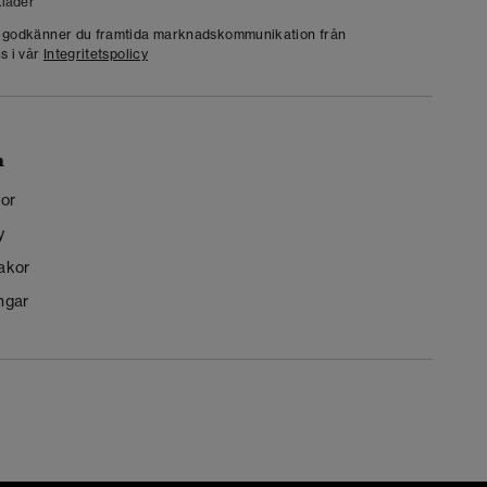
läder
g godkänner du framtida marknadskommunikation från
s i vår
Integritetspolicy
n
kor
y
kakor
ngar