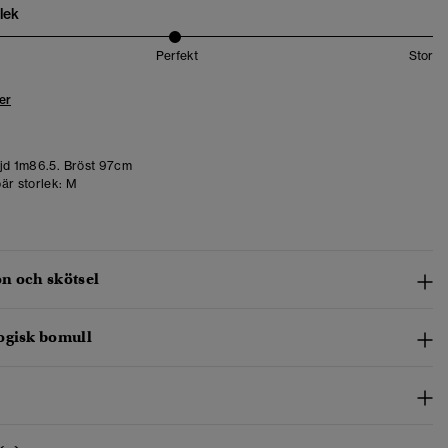
lek
Perfekt
Stor
er
d 1m86.5. Bröst 97cm
är storlek:
M
n och skötsel
ogisk bomull