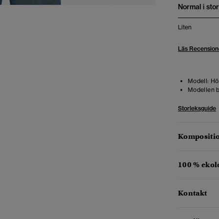
Normal i stor
Liten
Läs Recension
Modell:
Höj
Modellen b
Storleksguide
Kompositio
100 % ekol
Kontakt