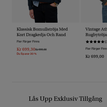
Klassisk Bomullströja Med
Vintage Ath
Kort Dragkedja Och Rand
Rugbytröja
Fler Färger Finns
(
Kr 699,30
Fler Färger Finn
Pris Reducerat Från
Till
Kr 999,00
Du Sparar 30 %
Kr 699,00
Lås Upp Exklusiv Tillgång