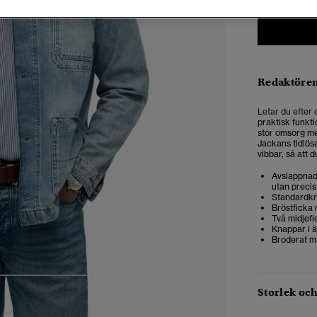
Redaktören
Letar du efter
praktisk funkti
stor omsorg med
Jackans tidlösa
vibbar, så att 
Avslappnad 
utan precis
Standardkr
Bröstficka 
Två midjefi
Knappar i 
Broderat m
4
5
6
Storlek oc