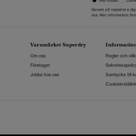
Herrkläder
Damk
Genom att registrera di
oss. Mer information finn
Varumärket Superdry
Informatio
Om oss
Regler och vill
Företaget
Sekretesspolic
Jobba hos oss
Samtycke till 
Cookieinställni