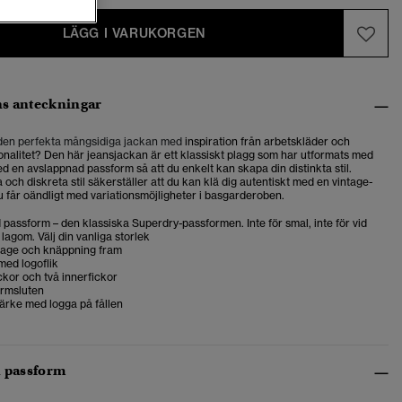
LÄGG I VARUKORGEN
s anteckningar
 den perfekta mångsidiga jackan med
inspiration från arbetskläder och
onalitet?
Den här jeansjackan är ett klassiskt plagg
som har utformats med
 en avslappnad passform så att du enkelt kan skapa din distinkta stil.
 och diskreta stil säkerställer att du kan klä dig autentiskt med en vintage-
du får oändligt med variationsmöjligheter i basgarderoben.
passform – den klassiska Superdry-passformen. Inte för smal, inte för vid
 lagom. Välj din vanliga storlek
age och knäppning fram
med logoflik
ckor och två innerfickor
ärmsluten
ärke med logga på fållen
h passform