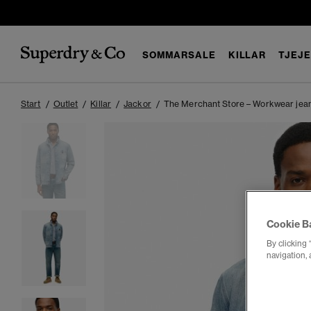
SOMMARSALE
KILLAR
TJEJ
Start
Outlet
Killar
Jackor
The Merchant Store – Workwear jea
Cookie B
By clicking 
navigation, 