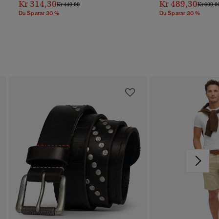
Kr 314,30
Kr 489,30
Pris Reducerat Från
Till
Pris Red
Kr 449,00
Kr 699,0
Du Sparar 30 %
Du Sparar 30 %