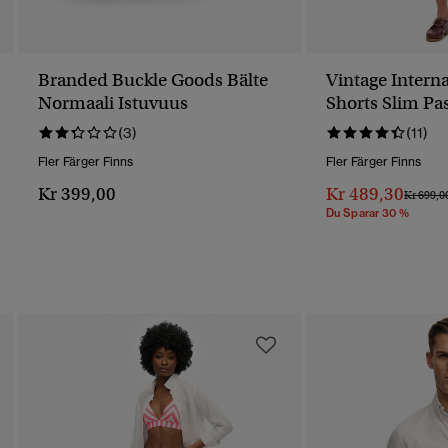
Branded Buckle Goods Bälte
Vintage Intern
Normaali Istuvuus
Shorts Slim Pa
(3)
(11)
Fler Färger Finns
Fler Färger Finns
Kr 399,00
Kr 489,30
Pris Red
Kr 699,0
Du Sparar 30 %