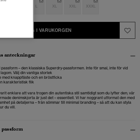
site
S
M
L
XL
XXL
XXXL
LÄGG I VARUKORGEN
s anteckningar
passform – den klassiska Superdry-passformen. Inte för smal, inte för vid
 lagom. Välj din vanliga storlek
e med knappfäste och en bröstficka
 karakteristisk flik
varit enklare att vara trogen din autentiska stil samtidigt som du lyfter den; vår
rmade denimskjorta är just det – essentiell. Vi har noggrant utformat den med
het på detaljerna – från sömmar till minimal branding – så att du kan styla
r du vill.
h passform