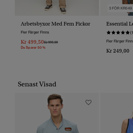
3 FÖR KR649
Arbetsbyxor Med Fem Fickor
Essential L
Fler Färger Finns
(
Kr 499,50
Fler Färger Finn
Pris Reducerat Från
Till
Kr 999,00
Du Sparar 50 %
Kr 249,00
Senast Visad