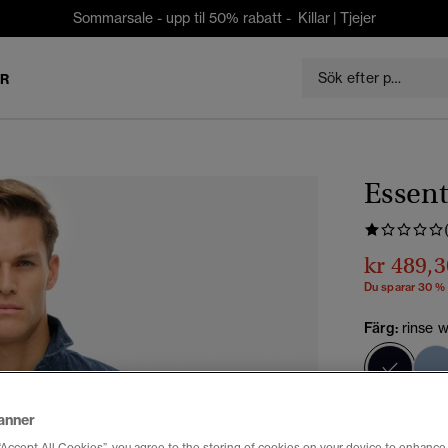
Sommarsale - upp til 50% rabatt -
Killar
|
Tjejer
ER
Essent
kr 489,3
Du sparar 30 %
Färg:
rinse 
vald
anner
Välj Storlek: