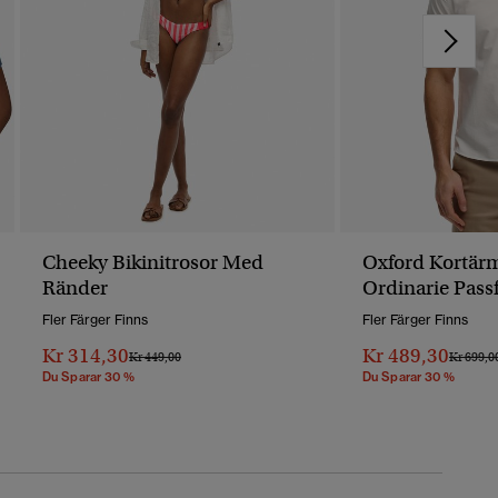
Cheeky Bikinitrosor Med
Oxford Kortärm
Ränder
Ordinarie Pas
Fler Färger Finns
Fler Färger Finns
Kr 314,30
Kr 489,30
Pris Reducerat Från
Till
Pris Red
Kr 449,00
Kr 699,0
Du Sparar 30 %
Du Sparar 30 %