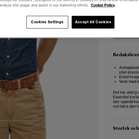
“Accept All Cookies”, you agree to the storing of cookies on your device to enhance 
analyze site usage, and assist in our marketing efforts.
Cookie Policy
XS
Cookies Settings
Accept All Cookies
Redaktören
Avslappnad 
utan precis
Enkel krag
Veck med en
Det har aldrig 
Essential kortä
stor uppmärksam
och bära den hu
4
5
6
Storlek oc