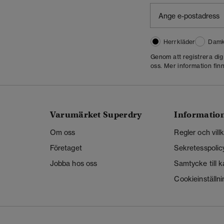
Herrkläder
Damk
Genom att registrera di
oss. Mer information finn
Varumärket Superdry
Informatio
Om oss
Regler och vill
Företaget
Sekretesspolic
Jobba hos oss
Samtycke till 
Cookieinställni