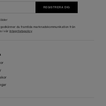
REGISTRERA DIG
läder
g godkänner du framtida marknadskommunikation från
s i vår
Integritetspolicy
n
kor
y
kakor
ngar