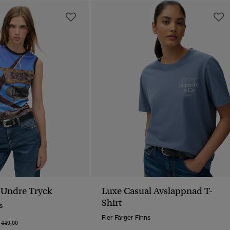
 Undre Tryck
Luxe Casual Avslappnad T-
Shirt
s
Fler Färger Finns
is Reducerat Från
Till
 449,00