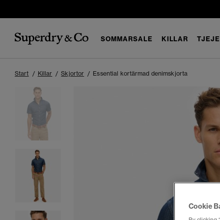
SOMMARSALE
KILLAR
TJEJ
Start
Killar
Skjortor
Essential kortärmad denimskjorta
Cookie B