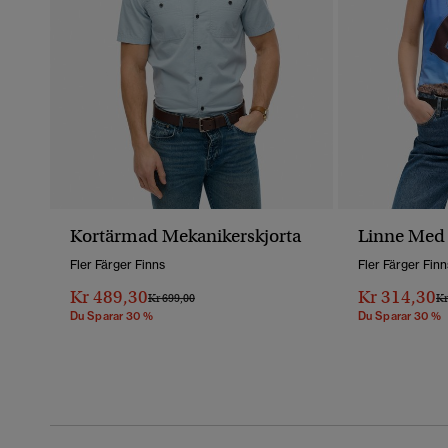
Kortärmad Mekanikerskjorta
Linne Med
Fler Färger Finns
Fler Färger Finn
Kr 489,30
Kr 314,30
Pris Reducerat Från
Till
Pr
Kr 699,00
Kr
Du Sparar 30 %
Du Sparar 30 %