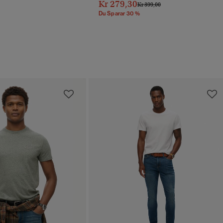
Kr 279,30
Pris Reducerat Från
Till
Kr 399,00
Du Sparar 30 %