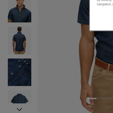
By clicking 
navigation, 
1
2
3