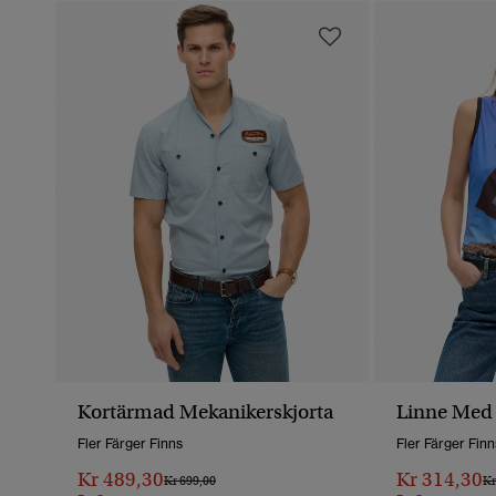
Kortärmad Mekanikerskjorta
Linne Med
Fler Färger Finns
Fler Färger Finn
Kr 489,30
Kr 314,30
Pris Reducerat Från
Till
Pr
Kr 699,00
Kr