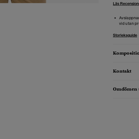
Läs Recension
Avslappnad
vid utan pr
Storleksguide
Kompositio
Kontakt
Omdömen 