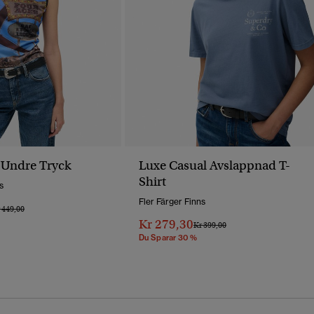
 Undre Tryck
Luxe Casual Avslappnad T-
Shirt
s
Fler Färger Finns
is Reducerat Från
Till
 449,00
Kr 279,30
Pris Reducerat Från
Till
Kr 399,00
Du Sparar 30 %