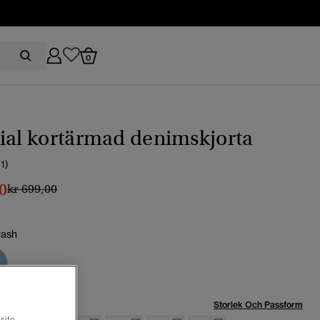
0
ial kortärmad denimskjorta
(1)
0
Pris reducerat från
till
kr 699,00
wash
Storlek Och Passform