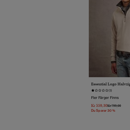
Essential Logo Halvzi
(1)
Fler Färger Finns
Kr 559,30
Pris Reducerat 
Till
Kr 799,00
Du Sparar 30 %