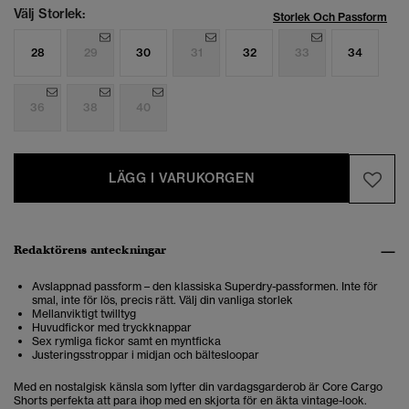
Välj Storlek:
Storlek Och Passform
28
29
30
31
32
33
34
36
38
40
LÄGG I VARUKORGEN
Redaktörens anteckningar
Avslappnad passform – den klassiska Superdry-passformen. Inte för
smal, inte för lös, precis rätt. Välj din vanliga storlek
Mellanviktigt twilltyg
Huvudfickor med tryckknappar
Sex rymliga fickor samt en myntficka
Justeringsstroppar i midjan och bältesloopar
Med en nostalgisk känsla som lyfter din vardagsgarderob är Core Cargo
Shorts perfekta att para ihop med en skjorta för en äkta vintage-look.