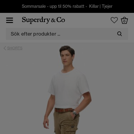
Sommarsale - upp til 50% rabatt -
Killar
|
Tjejer
0
SHORTS