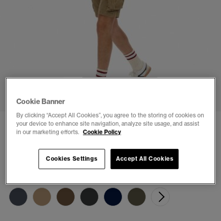
1
2
3
4
5
Cookie Banner
By clicking “Accept All Cookies”, you agree to the storing of cookies on
Core Cargo Shorts Avslappnad Passform
your device to enhance site navigation, analyze site usage, and assist
in our marketing efforts.
Cookie Policy
(10)
kr 799,00
Cookies Settings
Accept All Cookies
Färg:
tan khaki