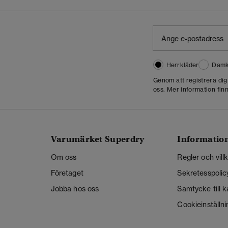
Herrkläder
Damk
Genom att registrera di
oss. Mer information finn
Varumärket Superdry
Informatio
Om oss
Regler och vill
Företaget
Sekretesspolic
Jobba hos oss
Samtycke till 
Cookieinställni