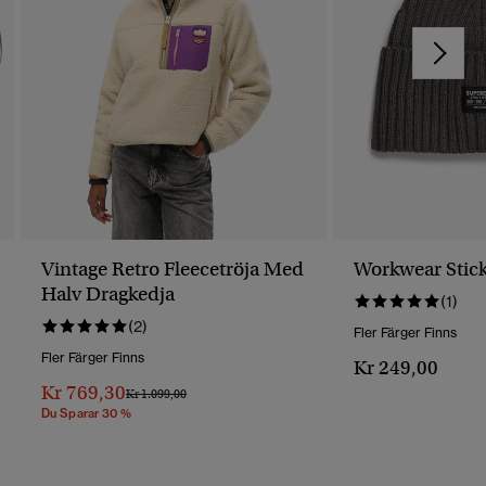
Vintage Retro Fleecetröja Med
Workwear Stic
Halv Dragkedja
(1)
(2)
Fler Färger Finns
Fler Färger Finns
Kr 249,00
Kr 769,30
Pris Reducerat Från
Till
Kr 1.099,00
Du Sparar 30 %