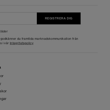
REGISTRERA DIG
läder
g godkänner du framtida marknadskommunikation från
s i vår
Integritetspolicy
n
kor
y
kakor
ngar