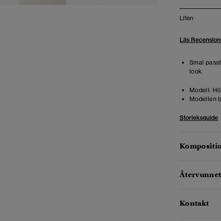
Liten
Läs Recension
Smal pass
look.
Modell:
Höj
Modellen b
Storleksguide
Kompositio
Återvunnet
Kontakt