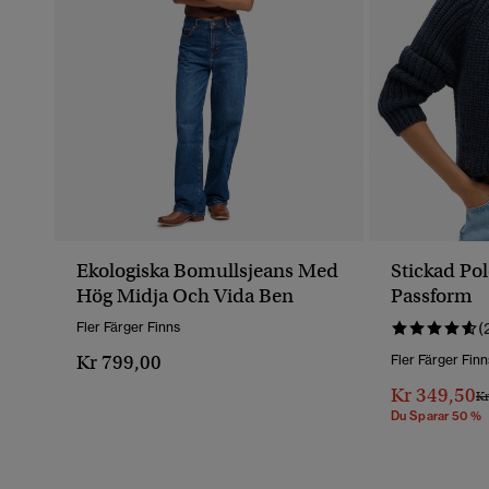
Ekologiska Bomullsjeans Med
Stickad Po
Hög Midja Och Vida Ben
Passform
Fler Färger Finns
(
Kr 799,00
Fler Färger Finn
Kr 349,50
Pr
Kr
Du Sparar 50 %