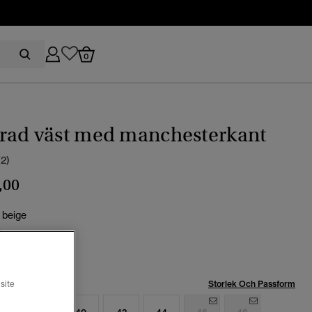
0
rad väst med manchesterkant
(2)
,00
 beige
Storlek Och Passform
site