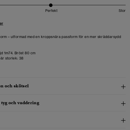
Perfekt
Stor
er
form – utformad med en kroppsnära passform för en mer skräddarsydd
d 1m74. Bröst 80 cm
är storlek:
38
n och skötsel
 tyg och vaddering