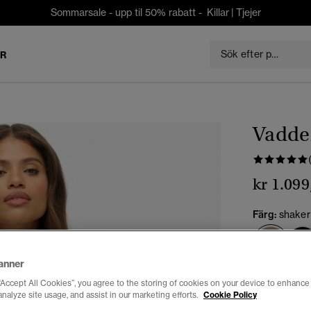
Sommarsale - upp til 50% rabatt -
Killar
|
Tjejer
ER
Vadde
kr 1.099
Färg:
shaker
vald
anner
Välj Storlek:
“Accept All Cookies”, you agree to the storing of cookies on your device to enhance 
analyze site usage, and assist in our marketing efforts.
Cookie Policy