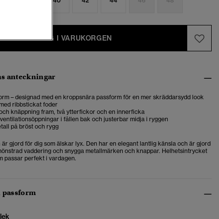
6
38
40
42
44
46
48
LÄGG I VARUKORGEN
s anteckningar
orm – designad med en kroppsnära passform för en mer skräddarsydd look
med ribbstickat foder
ch knäppning fram, två ytterfickor och en innerficka
ventilationsöppningar i fållen bak och justerbar midja i ryggen
tall på bröst och rygg
är gjord för dig som älskar lyx. Den har en elegant lantlig känsla och är gjord
mönstrad vaddering och snygga metallmärken och knappar. Helhetsintrycket
m passar perfekt i vardagen.
h passform
lek