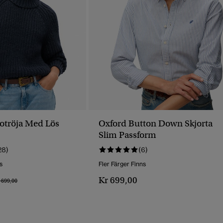
lotröja Med Lös
Oxford Button Down Skjorta
Slim Passform
28)
(6)
s
Fler Färger Finns
Kr 699,00
is Reducerat Från
Till
 699,00