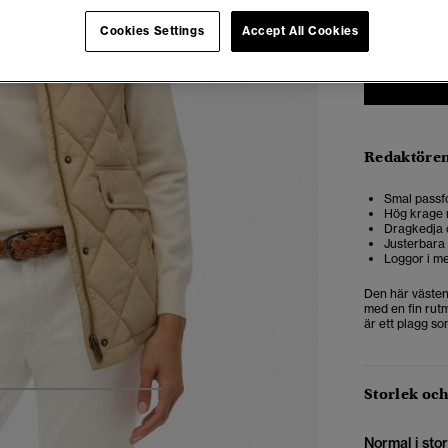
34
3
Cookies Settings
Accept All Cookies
Redaktören
Smal passf
Hög krage 
Dragkedja o
Justerbara 
Loggor i me
Den här västen 
med en fin rut
är ett plagg so
Storlek oc
5
6
7
8
Normal i stor