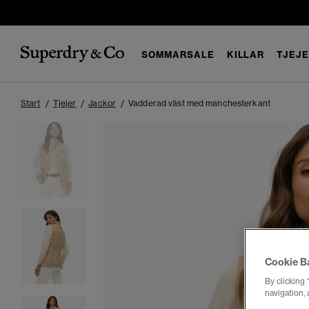
SOMMARSALE
KILLAR
TJEJ
Start
Tjejer
Jackor
Vadderad väst med manchesterkant
Cookie B
By clicking 
navigation, 