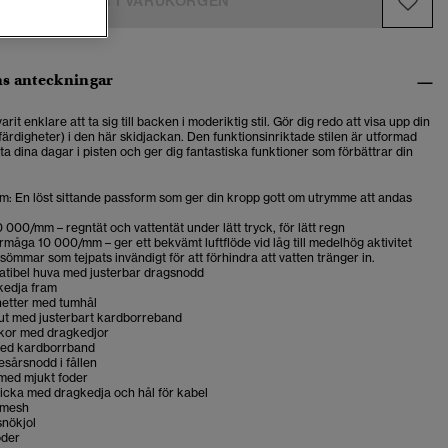
LÄGG I VARUKORGEN
s anteckningar
arit enklare att ta sig till backen i moderiktig stil. Gör dig redo att visa upp din
färdigheter) i den här skidjackan. Den funktionsinriktade stilen är utformad
tta dina dagar i pisten och ger dig fantastiska funktioner som förbättrar din
m: En löst sittande passform som ger din kropp gott om utrymme att andas
0 000/mm – regntät och vattentät under lätt tryck, för lätt regn
måga 10 000/mm – ger ett bekvämt luftflöde vid låg till medelhög aktivitet
sömmar som tejpats invändigt för att förhindra att vatten tränger in.
tibel huva med justerbar dragsnodd
kedja fram
etter med tumhål
lut med justerbart kardborreband
ckor med dragkedjor
ed kardborrband
esårsnodd i fållen
 med mjukt foder
ficka med dragkedja och hål för kabel
 mesh
snökjol
oder