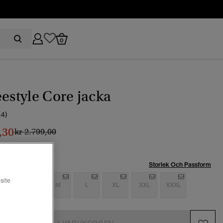
0
eestyle Core jacka
(4)
,30
Pris reducerat från
till
kr 2.799,00
Storlek Och Passform
site
S
S
M
L
XL
XXL
XXXL