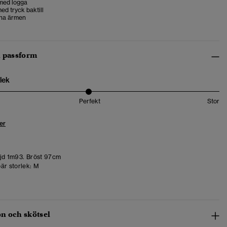
med logga
ed tryck baktill
na ärmen
h passform
lek
Perfekt
Stor
er
d 1m93. Bröst 97cm
är storlek:
M
n och skötsel