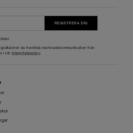
REGISTRERA DIG
läder
g godkänner du framtida marknadskommunikation från
s i vår
Integritetspolicy
n
kor
y
kakor
ngar