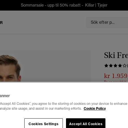
Sommarsale - upp til 50% rabatt -
Killar
|
Tjejer
ER
Ski Fr
kr 1.959
Du sparar 30 %
Välj Storlek:
anner
“Accept All Cookies”, you agree to the storing of cookies on your device to enhance 
XXS
X
analyze site usage, and assist in our marketing efforts.
Cookie Policy
Cookies Settings
Accept All Cookies