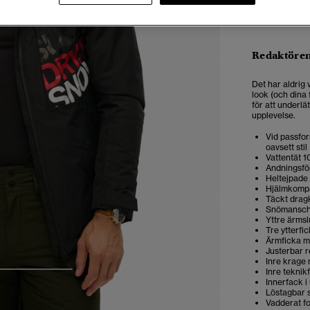
Redaktören
Det har aldrig v
look (och dina 
för att underlä
upplevelse.
Vid passfor
oavsett stil
Vattentät 1
Andningsför
Heltejpade 
Hjälmkompa
Täckt drag
Snömansch
Yttre ärms
Tre ytterfi
Ärmficka m
Justerbar r
Inre krage
Inre teknik
3
4
5
Innerfack i
Löstagbar 
Vadderat f