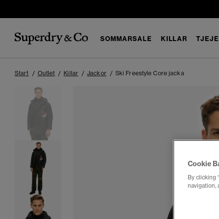
SOMMARSALE
KILLAR
TJEJ
Start
Outlet
Killar
Jackor
Ski Freestyle Core jacka
Cookie B
By clicking 
navigation, 