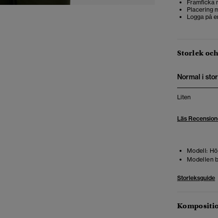
Framficka 
Placering m
Logga på e
Storlek oc
Normal i stor
Liten
Läs Recension
Modell:
Höj
Modellen b
Storleksguide
Kompositio