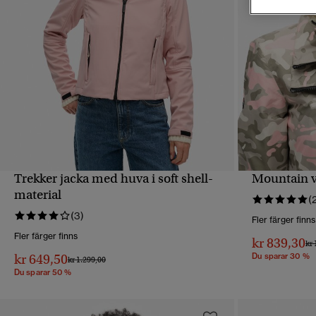
Trekker jacka med huva i soft shell-
Mountain v
SNABBVY
material
(
(3)
Fler färger finns
Fler färger finns
kr 839,30
Pri
kr 
kr 649,50
Du sparar 30 %
Pris reducerat från
till
kr 1.299,00
Du sparar 50 %