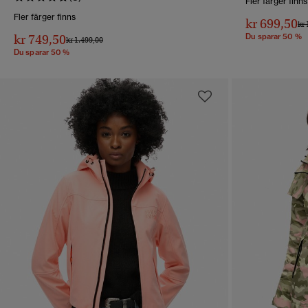
Fler färger finns
Fler färger finns
kr 699,50
Pri
kr 
kr 749,50
Du sparar 50 %
Pris reducerat från
till
kr 1.499,00
Du sparar 50 %