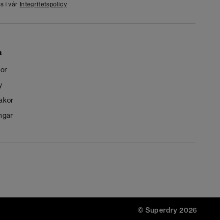
s i vår
Integritetspolicy
n
kor
y
kakor
ngar
© Superdry 2026