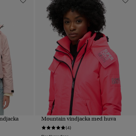
ndjacka
Mountain vindjacka med huva
SNABBVY
(4)