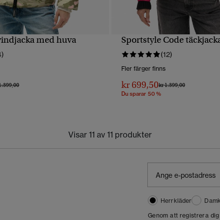
vindjacka med huva
Sportstyle Code täckjack
SNABBVY
SNABBVY
4)
(12)
Fler färger finns
kr 699,50
s reducerat från
till
Pris reducerat från
till
1.399,00
kr 1.399,00
Du sparar 50 %
Visar 11 av 11 produkter
Herrkläder
Damk
Genom att registrera di