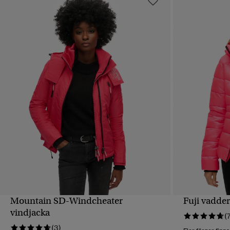
Mountain SD-Windcheater
Fuji vadde
SNABBVY
vindjacka
(
(3)