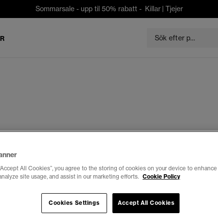
Sommarsale - upp til 50% rabatt -
Killar
|
Tjejer
ER
anner
“Accept All Cookies”, you agree to the storing of cookies on your device to enhance 
analyze site usage, and assist in our marketing efforts.
Cookie Policy
Cookies Settings
Accept All Cookies