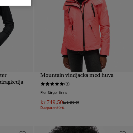
ter
Mountain vindjacka med huva
SNABBVY
dragkedja
(3)
Fler färger finns
kr 749,50
Pris reducerat från
till
kr 1.499,00
Du sparar 50 %