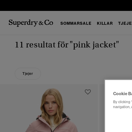
SOMMARSALE
KILLAR
TJEJ
11 resultat för
"pink jacket"
Tjejer
Cookie B
By clicking 
navigation, 