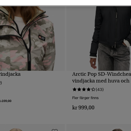
indjacka
Arctic Pop SD-Windchea
SNABBVY
SNABBVY
vindjacka med huva och 
2)
(43)
Fler färger finns
s reducerat från
till
1.199,00
kr 999,00