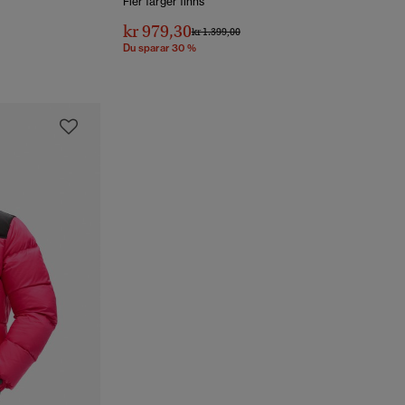
Fler färger finns
kr 979,30
Pris reducerat från
till
kr 1.399,00
Du sparar 30 %