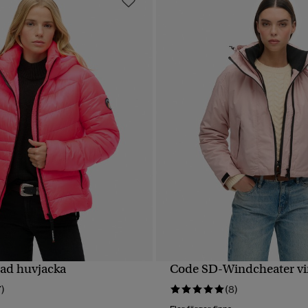
rad huvjacka
Code SD-Windcheater vi
SNABBVY
SNABBVY
7)
(8)