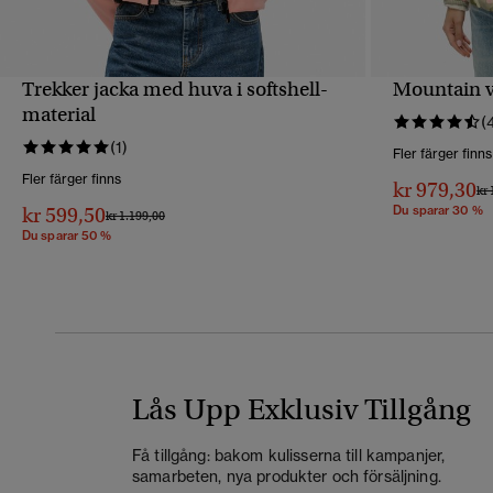
Trekker jacka med huva i softshell-
Mountain 
SNABBVY
material
(
(1)
Fler färger finns
Fler färger finns
kr 979,30
Pri
kr 
kr 599,50
Du sparar 30 %
Pris reducerat från
till
kr 1.199,00
Du sparar 50 %
Lås Upp Exklusiv Tillgång
Få tillgång: bakom kulisserna till kampanjer,
samarbeten, nya produkter och försäljning.