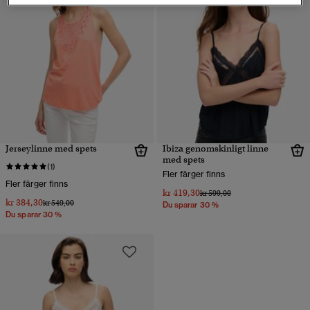
Jerseylinne med spets
Ibiza genomskinligt linne
med spets
(1)
Fler färger finns
Fler färger finns
kr 419,30
Pris reducerat från
till
kr 599,00
kr 384,30
Pris reducerat från
till
kr 549,00
Du sparar 30 %
Du sparar 30 %