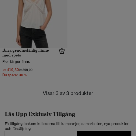
Ibiza genomskinligt linne
med spets
Fler färger finns
kr 419,30
Pris reducerat från
till
kr 599,00
Du sparar 30 %
Visar 3 av 3 produkter
Lås Upp Exklusiv Tillgång
Få tillgång: bakom kulisserna till kampanjer, samarbeten, nya produkter
och försäljning.