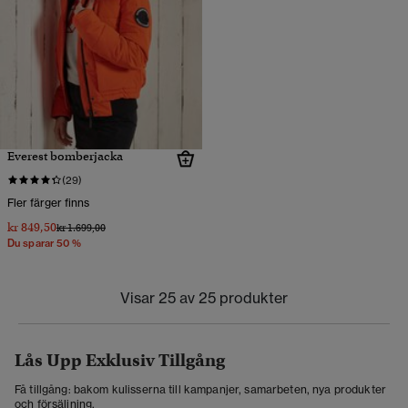
Everest bomberjacka
(29)
Fler färger finns
kr 849,50
Pris reducerat från
till
kr 1.699,00
Du sparar 50 %
Visar 25 av 25 produkter
Lås Upp Exklusiv Tillgång
Få tillgång: bakom kulisserna till kampanjer, samarbeten, nya produkter
och försäljning.