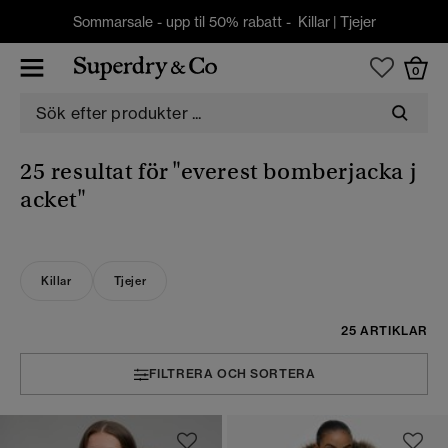
Sommarsale - upp til 50% rabatt -
Killar
|
Tjejer
0
25 resultat för
"everest bomberjacka j
acket"
Killar
Tjejer
25 ARTIKLAR
FILTRERA OCH SORTERA