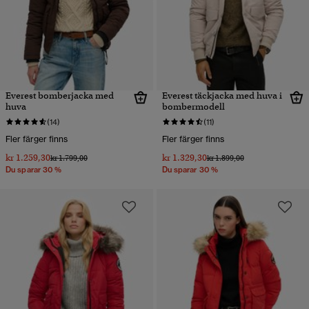
Everest bomberjacka med
Everest täckjacka med huva i
huva
bombermodell
(14)
(11)
Fler färger finns
Fler färger finns
kr 1.259,30
kr 1.329,30
Pris reducerat från
till
Pris reducerat från
till
kr 1.799,00
kr 1.899,00
Du sparar 30 %
Du sparar 30 %