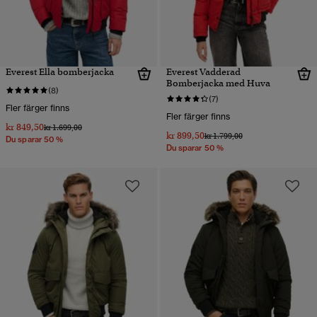
Everest Ella bomberjacka
Everest Vadderad
Bomberjacka med Huva
(8)
(7)
Fler färger finns
Fler färger finns
kr 849,50
Pris reducerat från
till
kr 1.699,00
kr 899,50
Pris reducerat från
till
kr 1.799,00
Du sparar 50 %
Du sparar 50 %