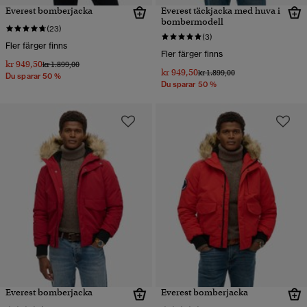
Everest bomberjacka
Everest täckjacka med huva i
bombermodell
(23)
(3)
Fler färger finns
Fler färger finns
kr 949,50
Pris reducerat från
till
kr 1.899,00
kr 949,50
Pris reducerat från
till
kr 1.899,00
Du sparar 50 %
Du sparar 50 %
Everest bomberjacka
Everest bomberjacka