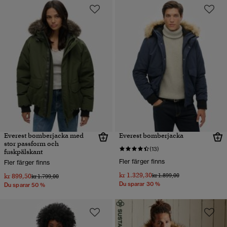
Everest bomberjacka med
Everest bomberjacka
stor passform och
(13)
fuskpälskant
Fler färger finns
Fler färger finns
kr 1.329,30
Pris reducerat från
till
kr 899,50
kr 1.899,00
Pris reducerat från
till
kr 1.799,00
Du sparar 30 %
Du sparar 50 %