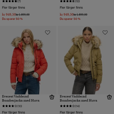
(7)
(10)
Fler färger finns
Fler färger finns
kr 949,50
kr 949,50
Pris reducerat från
till
Pris reducerat från
till
kr 1.899,00
kr 1.899,00
Du sparar 50 %
Du sparar 50 %
Everest Vadderad
Everest Vadderad
Bomberjacka med Huva
Bomberjacka med Huva
(10)
(14)
Fler färger finns
Fler färger finns