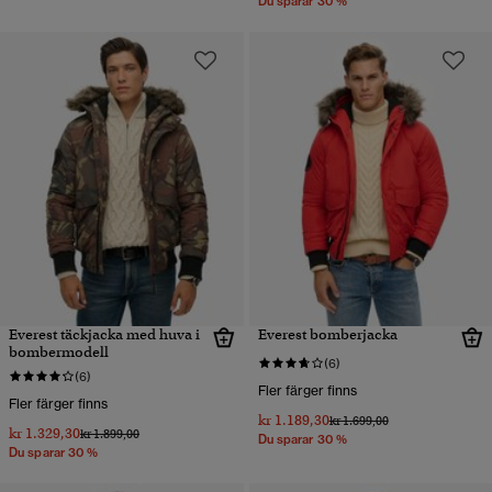
Du sparar 30 %
Everest täckjacka med huva i
Everest bomberjacka
bombermodell
(6)
(6)
Fler färger finns
Fler färger finns
kr 1.189,30
Pris reducerat från
till
kr 1.699,00
kr 1.329,30
Pris reducerat från
till
kr 1.899,00
Du sparar 30 %
Du sparar 30 %