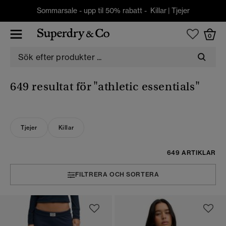
Sommarsale - upp til 50% rabatt -
Killar
|
Tjejer
0
649 resultat för
"athletic essentials"
Tjejer
Killar
649 ARTIKLAR
FILTRERA OCH SORTERA