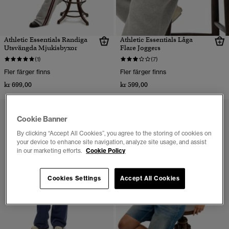
Athletic Essentials Randiga
Athletic Essentials Låga
Utsvängda Mjukisbyxor
Flare Joggers
(1)
(7)
Fler färger finns
Fler färger finns
kr 699,00
kr 599,00
Cookie Banner
By clicking “Accept All Cookies”, you agree to the storing of cookies on
your device to enhance site navigation, analyze site usage, and assist
in our marketing efforts.
Cookie Policy
Cookies Settings
Accept All Cookies